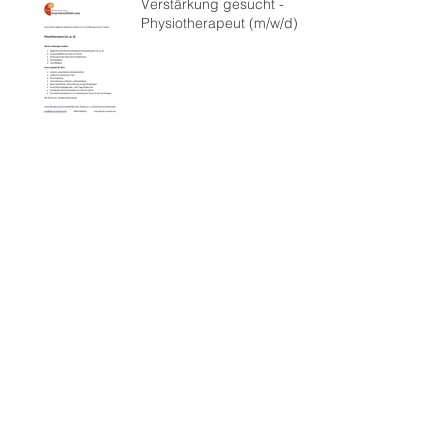
Verstärkung gesucht -
Physiotherapeut (m/w/d)
Individuelle Massage hilft
und unterstützt.
Physiotherapiepraxis
Sonja Schmahlfeldt-Lauts
Archiv
Januar 2019
(1)
1 Beitrag
April 2018
(1)
1 Beitrag