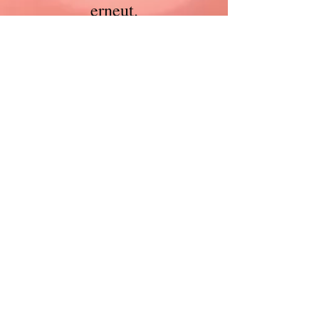
Versuche es später
erneut.
Sobald neue Beiträge
veröffentlicht wurden,
erscheinen diese hier.
Aktuelle Einträge
Verstärkung gesucht -
Physiotherapeut (m/w/d)