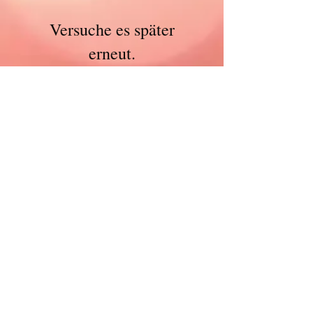
Empfohlene Einträge
Versuche es später
erneut.
Sobald neue Beiträge
veröffentlicht wurden,
erscheinen diese hier.
Aktuelle Einträge
Verstärkung gesucht -
Physiotherapeut (m/w/d)